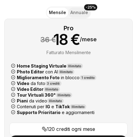
-25%
Mensile
Annuale
Pro
18 €
36 €
/mese
Fatturato Mensilmente
Home Staging Virtuale
Illimitato
Photo Editor
con AI
Illimitato
Miglioramento Foto
in blocco
1 credito
Video
da foto
3 crediti
Video Editor
Illimitato
Tour Virtuali 360°
Illimitato
Piani
da video
Illimitato
Contenuti per
IG
e
TikTok
Illimitato
Supporto Prioritario
e aggiornamenti
120 crediti ogni mese