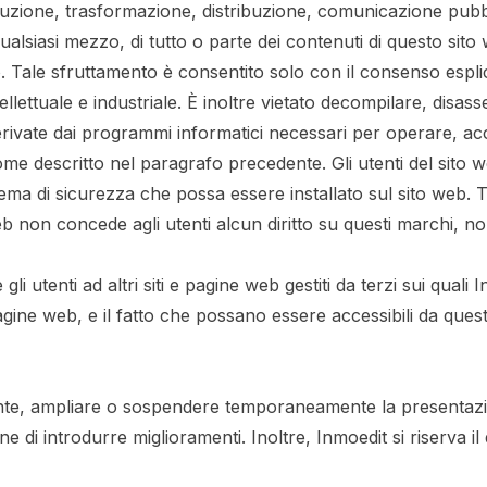
produzione, trasformazione, distribuzione, comunicazione pub
ualsiasi mezzo, di tutto o parte dei contenuti di questo sito
. Tale sfruttamento è consentito solo con il consenso esplici
 intellettuale e industriale. È inoltre vietato decompilare, d
ivate dai programmi informatici necessari per operare, acce
ome descritto nel paragrafo precedente. Gli utenti del sito 
tema di sicurezza che possa essere installato sul sito web. T
web non concede agli utenti alcun diritto su questi marchi, no
gli utenti ad altri siti e pagine web gestiti da terzi sui qua
o pagine web, e il fatto che possano essere accessibili da q
almente, ampliare o sospendere temporaneamente la presentazi
i introdurre miglioramenti. Inoltre, Inmoedit si riserva il dir