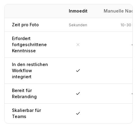
Inmoedit
Manuelle Nach
Zeit pro Foto
Sekunden
10-30 Mi
Erfordert
fortgeschrittene
Nein
J
Kenntnisse
In den restlichen
Workflow
Ja
N
integriert
Bereit für
Rebranding
Ja
J
Skalierbar für
Teams
Ja
N