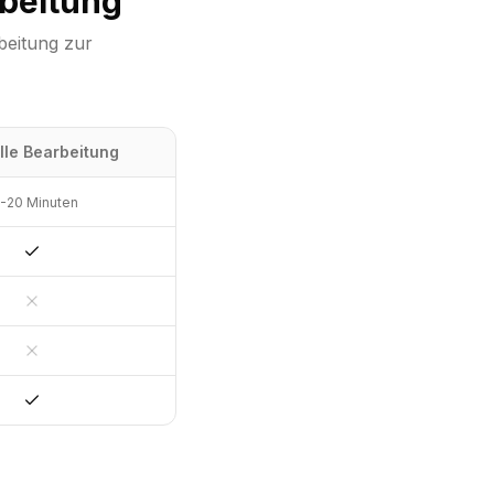
rbeitung
beitung zur
le Bearbeitung
-20 Minuten
Ja
Nein
Nein
Ja