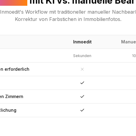
gleich
mit KI vs. manuelle Bea
 Inmoedit's Workflow mit traditioneller manueller Nachbear
Korrektur von Farbstichen in Immobilienfotos.
Inmoedit
Manuel
Sekunden
10
 erforderlich
Nein
Ja
en Zimmern
Ja
tlichung
Ja