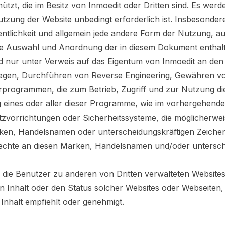
hützt, die im Besitz von Inmoedit oder Dritten sind. Es wer
ung der Website unbedingt erforderlich ist. Insbesondere 
fentlichkeit und allgemein jede andere Form der Nutzung, au
die Auswahl und Anordnung der in diesem Dokument enthalte
 nur unter Verweis auf das Eigentum von Inmoedit an den v
rlegen, Durchführen von Reverse Engineering, Gewähren v
programmen, die zum Betrieb, Zugriff und zur Nutzung die
g eines oder aller dieser Programme, wie im vorhergehenden
rrichtungen oder Sicherheitssysteme, die möglicherweise 
ken, Handelsnamen oder unterscheidungskräftigen Zeichen 
echte an diesen Marken, Handelsnamen und/oder untersche
 die Benutzer zu anderen von Dritten verwalteten Websites
 den Inhalt oder den Status solcher Websites oder Webseiten
n Inhalt empfiehlt oder genehmigt.